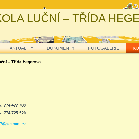
OLA LUČNÍ – TŘÍDA HEG
AKTUALITY
DOKUMENTY
FOTOGALERIE
KO
uční – Třída Hegerova
a:
774 477 789
ly:
774 725 520
27@seznam.cz