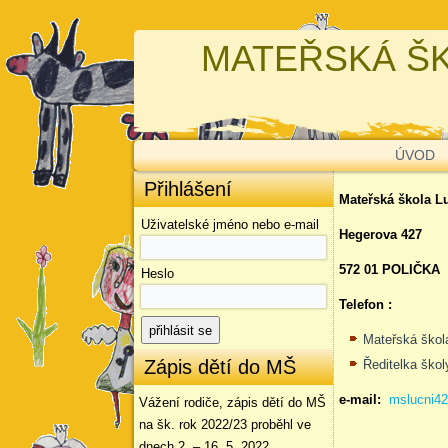
MATEŘSKÁ ŠK
ÚVOD
Přihlášení
Mateřská škola L
Uživatelské jméno nebo e-mail
Hegerova 427
572 01 POLIČKA
Heslo
Telefon :
Mateřská škol
Zápis dětí do MŠ
Ředitelka ško
e-mail:
mslucni4
Vážení rodiče, zápis dětí do MŠ
na šk. rok 2022/23 proběhl ve
dnech 2. – 16. 5. 2022.