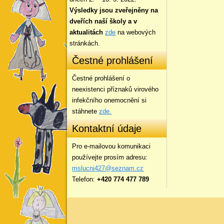
Výsledky jsou zveřejněny na
dveřích naší školy a v
aktualitách
zde
na webových
stránkách.
Čestné prohlášení
Čestné prohlášení o
neexistenci příznaků virového
infekčního onemocnění si
stáhnete
zde.
Kontaktní údaje
Pro e-mailovou komunikaci
používejte prosím adresu:
mslucni427@seznam.cz
Telefon:
+420 774 477 789